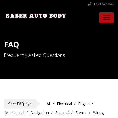
1-508-673-1562
FAQ
Frequently Asked Questions
Sort FAQ by:
All
Electrical
Engine
Mechanical
Navigation
Sunroof
Stereo
Wiring